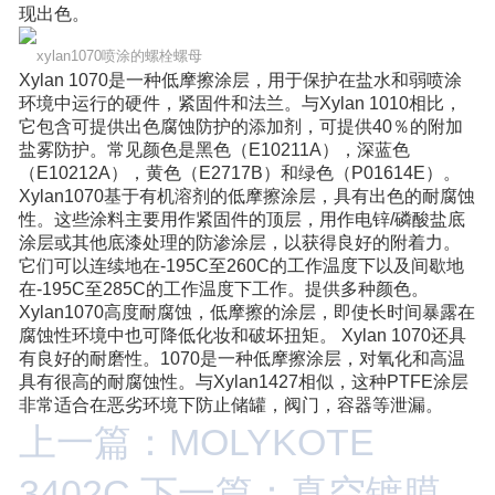
现出色。
xylan1070喷涂的螺栓螺母
Xylan 1070是一种低摩擦涂层，用于保护在盐水和弱喷涂
环境中运行的硬件，紧固件和法兰。与Xylan 1010相比，
它包含可提供出色腐蚀防护的添加剂，可提供40％的附加
盐雾防护。常见颜色是黑色（E10211A），深蓝色
（E10212A），黄色（E2717B）和绿色（P01614E）。
Xylan1070基于有机溶剂的低摩擦涂层，具有出色的耐腐蚀
性。这些涂料主要用作紧固件的顶层，用作电锌/磷酸盐底
涂层或其他底漆处理的防渗涂层，以获得良好的附着力。
它们可以连续地在-195C至260C的工作温度下以及间歇地
在-195C至285C的工作温度下工作。提供多种颜色。
Xylan1070高度耐腐蚀，低摩擦的涂层，即使长时间暴露在
腐蚀性环境中也可降低化妆和破坏扭矩。 Xylan 1070还具
有良好的耐磨性。1070是一种低摩擦涂层，对氧化和高温
具有很高的耐腐蚀性。与Xylan1427相似，这种PTFE涂层
非常适合在恶劣环境下防止储罐，阀门，容器等泄漏。
上一篇：MOLYKOTE
3402C
下一篇：真空镀膜