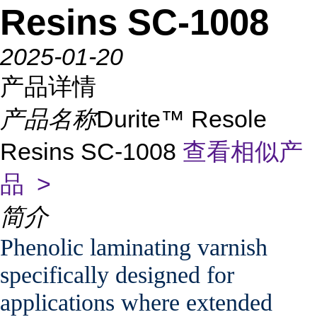
Resins SC-1008
2025-01-20
产品详情
产品名称
Durite™ Resole
Resins SC-1008
查看相似产
品 >
简介
Phenolic laminating varnish
specifically designed for
applications where extended