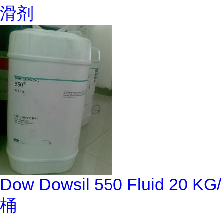
滑剂
Dow Dowsil 550 Fluid 20 KG/
桶