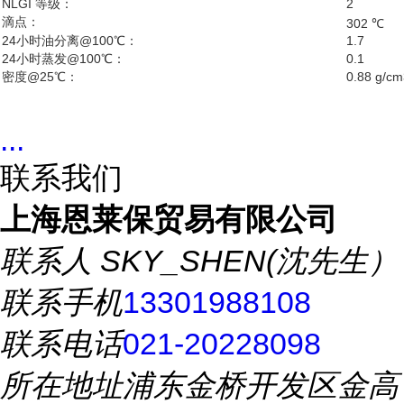
NLGI 等级：
2
滴点：
302 ℃
24小时油分离@100℃：
1.7
24小时蒸发@100℃：
0.1
密度@25℃：
0.88 g/cm
...
联系我们
上海恩莱保贸易有限公司
联系人
SKY_SHEN(沈先生）
联系手机
13301988108
联系电话
021-20228098
所在地址
浦东金桥开发区金高