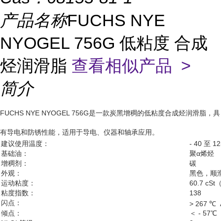
产品名称
FUCHS NYE
NYOGEL 756G 低粘度 合成
烃润滑脂
查看相似产品 >
简介
FUCHS NYE NYOGEL 756G是一款炭黑增稠的低粘度合成烃润滑脂，具
有导电和防锈性能，适用于导电、仪器和轴承应用。
建议使用温度：
- 40 至 1
基础油：
聚α烯烃
增稠剂：
碳
外观：
黑色，顺
运动粘度：
60.7 cSt
粘度指数：
138
闪点：
> 267 ℃ 
倾点：
＜ - 57℃