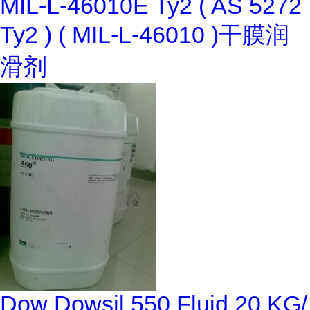
MIL-L-46010E Ty2 ( AS 5272
Ty2 ) ( MIL-L-46010 )干膜润
滑剂
Dow Dowsil 550 Fluid 20 KG/