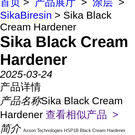
首页
>
产品展厅
>
涂层
>
SikaBiresin
> Sika Black
Cream Hardener
Sika Black Cream
Hardener
2025-03-24
产品详情
产品名称
Sika Black Cream
Hardener
查看相似产品 >
简介
Axson Technologies HSP1B Black Cream Hardener