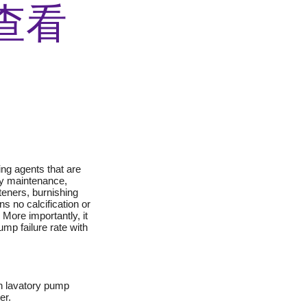
查看
ng agents that are
ory maintenance,
fteners, burnishing
s no calcification or
More importantly, it
mp failure rate with
on lavatory pump
er.