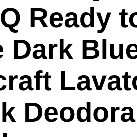
Q Ready t
 Dark Blu
craft Lavat
k Deodora