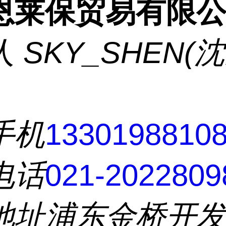
恩莱保贸易有限
人
SKY_SHEN(
手机
1330198810
电话
021-2022809
地址
浦东金桥开