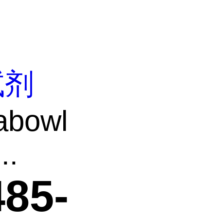
试剂
abowl
..
485-