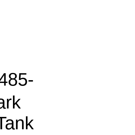
485-
ark
 Tank