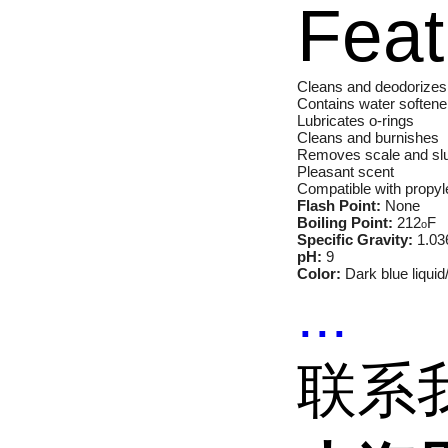
Feat
Cleans and deodorizes
Contains water softene
Lubricates o-rings
Cleans and burnishes
Removes scale and sl
Pleasant scent
Compatible with propyl
Flash Point:
None
Boiling Point:
212
F
o
Specific Gravity:
1.03
pH:
9
Color:
Dark blue liquid/
...
联系