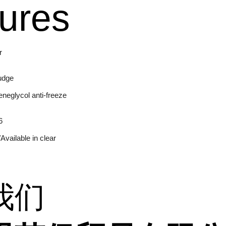
ures
r
udge
eneglycol anti-freeze
6
Available in clear
我们