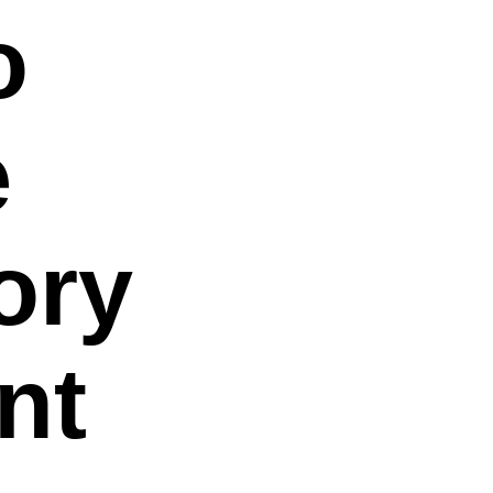
o
e
ory
nt