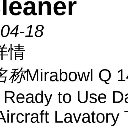
leaner
-04-18
详情
名称
Mirabowl Q 1
 Ready to Use D
Aircraft Lavatory