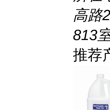
高路
813
推荐