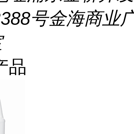
2388号金海商业
室
产品