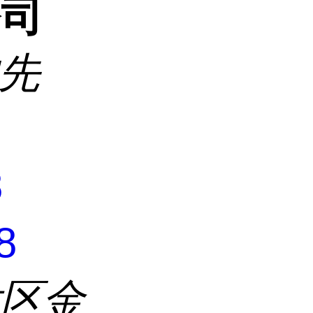
公司
沈先
8
8
发区金