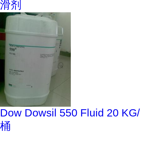
滑剂
Dow Dowsil 550 Fluid 20 KG/
桶