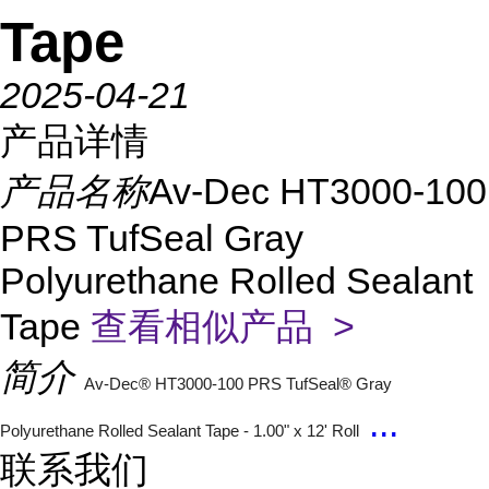
Tape
2025-04-21
产品详情
产品名称
Av-Dec HT3000-100
PRS TufSeal Gray
Polyurethane Rolled Sealant
Tape
查看相似产品 >
简介
Av-Dec® HT3000-100 PRS TufSeal® Gray
...
Polyurethane Rolled Sealant Tape - 1.00" x 12' Roll
联系我们