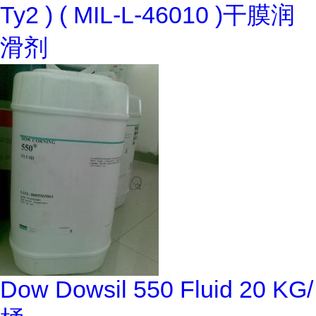
Ty2 ) ( MIL-L-46010 )干膜润
滑剂
Dow Dowsil 550 Fluid 20 KG/