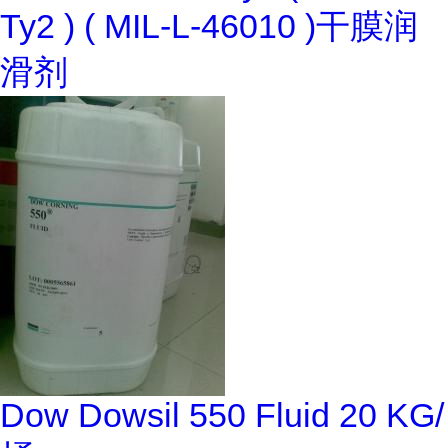
Ty2 ) ( MIL-L-46010 )干膜润
滑剂
Dow Dowsil 550 Fluid 20 KG/