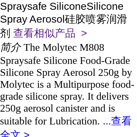
Spraysafe SiliconeSilicone
Spray Aerosol硅胶喷雾润滑
剂
查看相似产品 >
简介
The Molytec M808
Spraysafe Silicone Food-Grade
Silicone Spray Aerosol 250g by
Molytec is a Multipurpose food-
grade silicone spray. It delivers
250g aerosol canister and is
...
查看
suitable for Lubrication.
全文 >