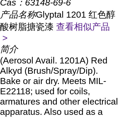
Cas：
63148-69-6
产品名称
Glyptal 1201 红色醇
酸树脂搪瓷漆
查看相似产品
>
简介
(Aerosol Avail. 1201A) Red
Alkyd (Brush/Spray/Dip).
Bake or air dry. Meets MIL-
E22118; used for coils,
armatures and other electrical
apparatus. Also used as a