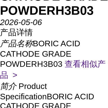
POWDERH3B03
2026-05-06
产品详情
产品名称
BORIC ACID
CATHODE GRADE
POWDERH3B03
查看相似产
品 >
简介
Product
SpecificationBORIC ACID
CATHODE GRADE