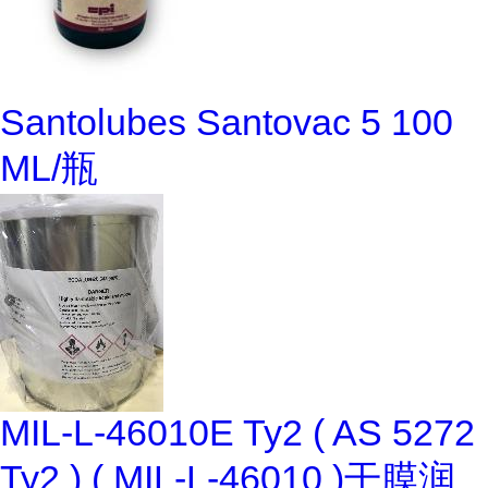
Santolubes Santovac 5 100
ML/瓶
MIL-L-46010E Ty2 ( AS 5272
Ty2 ) ( MIL-L-46010 )干膜润