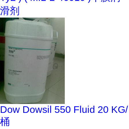
滑剂
Dow Dowsil 550 Fluid 20 KG/
桶