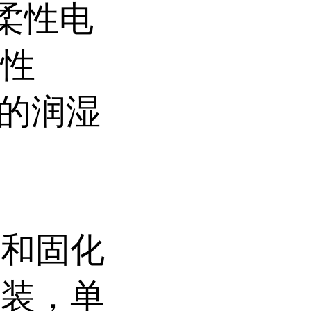
他柔性电
水性
中的润湿
体和固化
包装，单