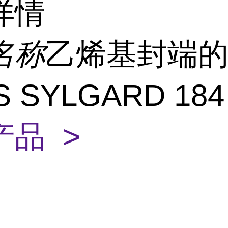
详情
名称
乙烯基封端
S SYLGARD 18
产品 >