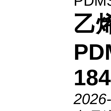
PDMS
乙
PD
184
2026