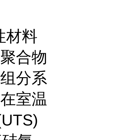
性材料
与聚合物
双组分系
是在室温
UTS)