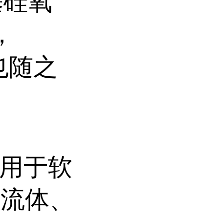
基硅氧
，
也随之
可用于软
微流体、