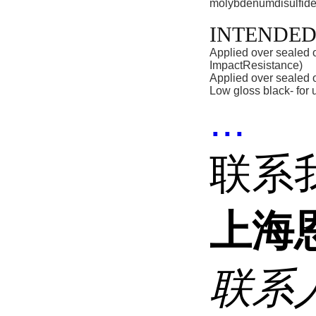
molybdenumdisulfid
INTENDED
Applied over sealed
ImpactResistance)
Applied over sealed
Low gloss black- for
...
联系
上海
联系