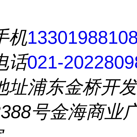
手机
1330198810
电话
021-2022809
地址
浦东金桥开
2388号金海商业
室