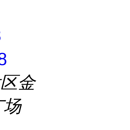
8
8
发区金
广场