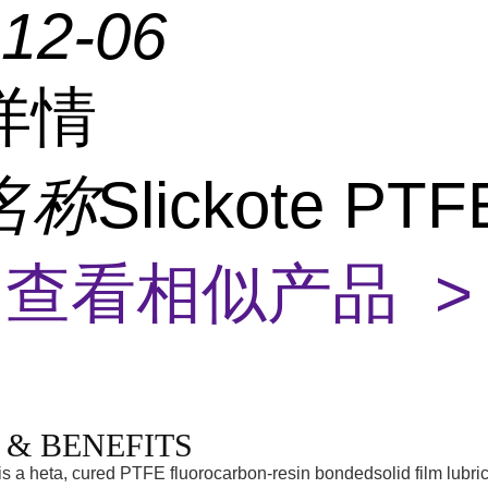
-12-06
详情
名称
Slickote PTF
X
查看相似产品 >
 & BENEFITS
 a heta, cured PTFE fluorocarbon-resin bondedsolid film lubric