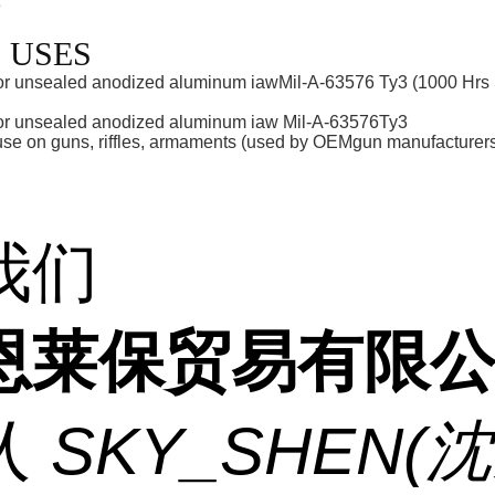
e
 USES
 or unsealed anodized aluminum iawMil-A-63576 Ty3 (1000 Hrs 
 or unsealed anodized aluminum iaw Mil-A-63576Ty3
 use on guns, riffles, armaments (used by OEMgun manufacturer
我们
恩莱保贸易有限
人
SKY_SHEN(