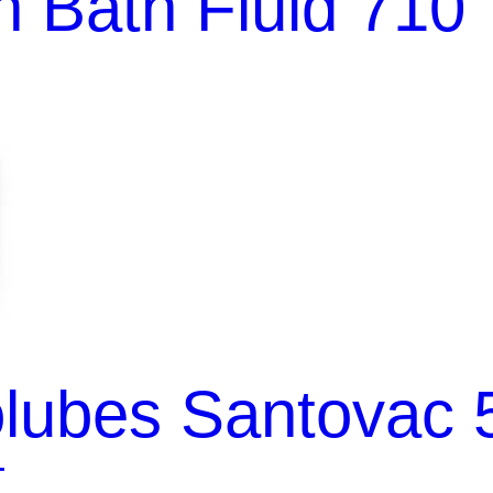
 Bath Fluid 710
lubes Santovac 