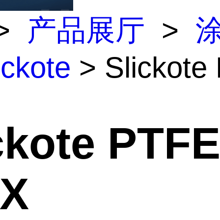
>
产品展厅
>
ickote
> Slickot
ckote PTF
0X