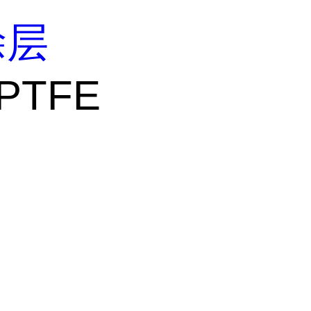
涂层
e PTFE
E