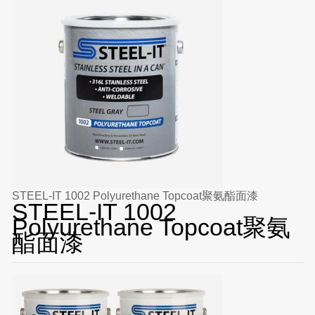
STEEL-IT 1002 Polyurethane Topcoat聚氨酯面漆
STEEL-IT 1002
Polyurethane Topcoat聚氨
酯面漆